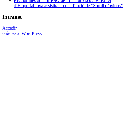
Els alumnes de 4t d’ESO de l’Institut Escola El Bruel
d’Empuriabrava assistiran a una funció de “Soroll d’avions”
Intranet
Accedir
Gràcies al WordPress.