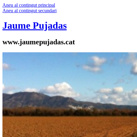
Aneu al contingut principal
Aneu al contingut secundari
Jaume Pujadas
www.jaumepujadas.cat