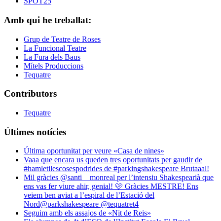
SPOT25
Amb qui he treballat:
Grup de Teatre de Roses
La Funcional Teatre
La Fura dels Baus
Mítels Produccions
Tequatre
Contributors
Tequatre
Últimes notícies
Última oportunitat per veure «Casa de nines»
Vaaa que encara us queden tres oportunitats per gaudir de
#hamletilescosespodrides de #parkingshakespeare Brutaaal!
Mil gràcies @santi__monreal per l’intensiu Shakespearià que
ens vas fer viure ahir, genial! 🩷 Gràcies MESTRE! Ens
veiem ben aviat a l’espiral de l’Estació del
Nord@parkshakespeare @tequatret4
Seguim amb els assajos de «Nit de Reis»