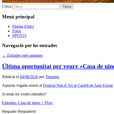
Cerca
Menú principal
Pàgina d'inici
Fotos
SPOT25
Navegació per les entrades
←
Entrades més antigues
Última oportunitat per veure «Casa de nin
Publicat el
04/08/2026
per
Tequatre
Aquesta vegada serem al
Festival Nits d’Art al Castell de Sant Ferran
Ja teniu les vostre entrades?
Entrades: Casa de nines + Flow
#tequatre #tequatret4