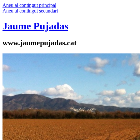
Aneu al contingut principal
Aneu al contingut secundari
Jaume Pujadas
www.jaumepujadas.cat